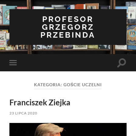
PROFESOR
GRZEGORZ
PRZEBINDA
Toggle
Toggle
search
mobile
field
menu
KATEGORIA:
GOŚCIE UCZELNI
Franciszek Ziejka
23 LIPCA 2020