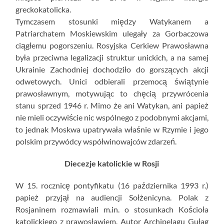
greckokatolicka.
Tymczasem stosunki między Watykanem a
Patriarchatem Moskiewskim ulegały za Gorbaczowa
ciągłemu pogorszeniu. Rosyjska Cerkiew Prawosławna
była przeciwna legalizacji struktur unickich, a na samej
Ukrainie Zachodniej dochodziło do gorszących akcji
odwetowych. Unici odbierali przemocą świątynie
prawosławnym, motywując to chęcią przywrócenia
stanu sprzed 1946 r. Mimo że ani Watykan, ani papież
nie mieli oczywiście nic wspólnego z podobnymi akcjami,
to jednak Moskwa upatrywała właśnie w Rzymie i jego
polskim przywódcy współwinowajców zdarzeń.
Diecezje katolickie w Rosji
W 15. rocznicę pontyfikatu (16 października 1993 r.)
papież przyjął na audiencji Sołżenicyna. Polak z
Rosjaninem rozmawiali m.in. o stosunkach Kościoła
katolickiego z prawosławiem. Autor Archipelagu Gułag