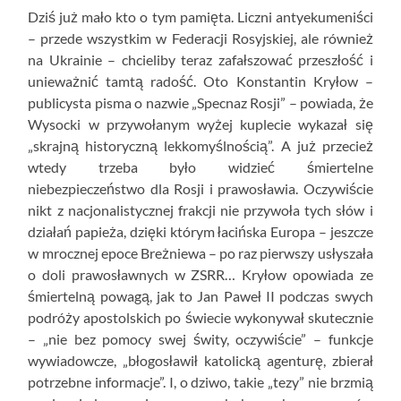
Dziś już mało kto o tym pamięta. Liczni antyekumeniści
– przede wszystkim w Federacji Rosyjskiej, ale również
na Ukrainie – chcieliby teraz zafałszować przeszłość i
unieważnić tamtą radość. Oto Konstantin Kryłow –
publicysta pisma o nazwie „Specnaz Rosji” – powiada, że
Wysocki w przywołanym wyżej kuplecie wykazał się
„skrajną historyczną lekkomyślnością”. A już przecież
wtedy trzeba było widzieć śmiertelne
niebezpieczeństwo dla Rosji i prawosławia. Oczywiście
nikt z nacjonalistycznej frakcji nie przywoła tych słów i
działań papieża, dzięki którym łacińska Europa – jeszcze
w mrocznej epoce Breżniewa – po raz pierwszy usłyszała
o doli prawosławnych w ZSRR… Kryłow opowiada ze
śmiertelną powagą, jak to Jan Paweł II podczas swych
podróży apostolskich po świecie wykonywał skutecznie
– „nie bez pomocy swej świty, oczywiście” – funkcje
wywiadowcze, „błogosławił katolicką agenturę, zbierał
potrzebne informacje”. I, o dziwo, takie „tezy” nie brzmią