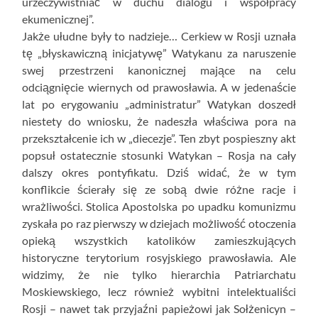
urzeczywistniać w duchu dialogu i współpracy
ekumenicznej”.
Jakże ułudne były to nadzieje… Cerkiew w Rosji uznała
tę „błyskawiczną inicjatywę” Watykanu za naruszenie
swej przestrzeni kanonicznej mające na celu
odciągnięcie wiernych od prawosławia. A w jedenaście
lat po erygowaniu „administratur” Watykan doszedł
niestety do wniosku, że nadeszła właściwa pora na
przekształcenie ich w „diecezje”. Ten zbyt pospieszny akt
popsuł ostatecznie stosunki Watykan – Rosja na cały
dalszy okres pontyfikatu. Dziś widać, że w tym
konflikcie ścierały się ze sobą dwie różne racje i
wrażliwości. Stolica Apostolska po upadku komunizmu
zyskała po raz pierwszy w dziejach możliwość otoczenia
opieką wszystkich katolików zamieszkujących
historyczne terytorium rosyjskiego prawosławia. Ale
widzimy, że nie tylko hierarchia Patriarchatu
Moskiewskiego, lecz również wybitni intelektualiści
Rosji – nawet tak przyjaźni papieżowi jak Sołżenicyn –