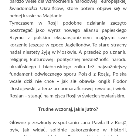
bardzo wiele dla wzmocnienia narodowej i europejskiej
świadomości Ukraińców, które potem objawi się w
pełnej krasie na Majdanie.
Tymczasem w Rosji podobne działania zaczęto
postrzegać jako wyraz nowego aliansu papieskiego
Rzymu z polskim ekspansjonizmem mającym swe
korzenie jeszcze w epoce Jagiellonów. Te stare strachy
nadal niestety żyją w Moskwie. A przecież po uznaniu
religijnej, kulturowej i politycznej niezależności narodu
ukraińskiego i białoruskiego znika też najważniejszy
fundament odwiecznego sporu Polski z Rosją. Polska
wcale dziś nie chce – jak się obawiał ongiś Fiodor
Dostojewski, a teraz po pomarańczowej rewolucji wielu
Rosjan – stanąć na miejscu Rosji w świecie słowiańskim.
Trudne wczoraj, jakie jutro?
Główne przeszkody w spotkaniu Jana Pawła II z Rosją
były, jak widać, solidnie zakorzenione w historii,