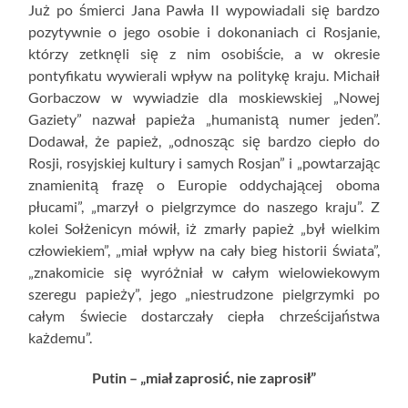
Już po śmierci Jana Pawła II wypowiadali się bardzo
pozytywnie o jego osobie i dokonaniach ci Rosjanie,
którzy zetknęli się z nim osobiście, a w okresie
pontyfikatu wywierali wpływ na politykę kraju. Michaił
Gorbaczow w wywiadzie dla moskiewskiej „Nowej
Gaziety” nazwał papieża „humanistą numer jeden”.
Dodawał, że papież, „odnosząc się bardzo ciepło do
Rosji, rosyjskiej kultury i samych Rosjan” i „powtarzając
znamienitą frazę o Europie oddychającej oboma
płucami”, „marzył o pielgrzymce do naszego kraju”. Z
kolei Sołżenicyn mówił, iż zmarły papież „był wielkim
człowiekiem”, „miał wpływ na cały bieg historii świata”,
„znakomicie się wyróżniał w całym wielowiekowym
szeregu papieży”, jego „niestrudzone pielgrzymki po
całym świecie dostarczały ciepła chrześcijaństwa
każdemu”.
Putin – „miał zaprosić, nie zaprosił”