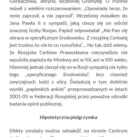
Gorbaczowa, Jelcyna, wcześniej Gromykę. O Putinie
mówił z wielkim rozczarowaniem: „Opowiada teraz, że
mnie zaprosił, a nie zaprosił”. Wcześniej mówiłem do
Jana Pawła II o sympatii, jaką cieszy się on wśród
znacznej liczby Rosjan. Papież odpowiadał: „Ale Pan się
obraca w specyficznym środowisku. Z rosyjską Cerkwią
jest trudno, to nie to co rumuńska”… No tak, dziś wiemy,
że Rosyjska Cerkiew Prawosławna rzeczywiście nie
wpuściła papieża do Moskwy ani w XX, ani w XXI wieku.
Niemniej jednak cieszył się on w Rosji sympatią nie tylko
tego „specyficznego środowiska”, lecz również
zwyczajnych ludzi z ulicy. Świadczą o tym dobitnie
wyniki „papieskich ankiet” przeprowadzanych w latach
2001-05 w Federacji Rosyjskiej przez poważne ośrodki
badania opinii publicznej.
Hipotetyczna pielgrzymka
Efekty sondaży można odnaleźć na stronie Centrum