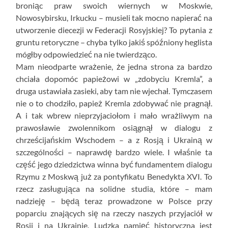
broniąc praw swoich wiernych w Moskwie,
Nowosybirsku, Irkucku – musieli tak mocno napierać na
utworzenie diecezji w Federacji Rosyjskiej? To pytania z
gruntu retoryczne – chyba tylko jakiś spóźniony heglista
mógłby odpowiedzieć na nie twierdząco.
Mam nieodparte wrażenie, że jedna strona za bardzo
chciała dopomóc papieżowi w „zdobyciu Kremla”, a
druga ustawiała zasieki, aby tam nie wjechał. Tymczasem
nie o to chodziło, papież Kremla zdobywać nie pragnął.
A i tak wbrew nieprzyjaciołom i mało wrażliwym na
prawosławie zwolennikom osiągnął w dialogu z
chrześcijańskim Wschodem – a z Rosją i Ukrainą w
szczególności – naprawdę bardzo wiele. I właśnie ta
część jego dziedzictwa winna być fundamentem dialogu
Rzymu z Moskwą już za pontyfikatu Benedykta XVI. To
rzecz zasługująca na solidne studia, które – mam
nadzieję – będą teraz prowadzone w Polsce przy
poparciu znających się na rzeczy naszych przyjaciół w
Rosji i na Ukrainie. Ludzka pamięć historyczna jest