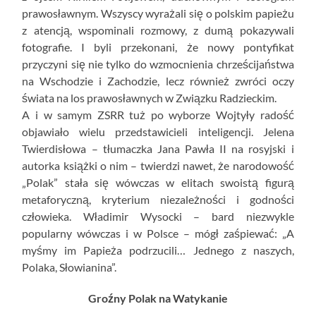
prawosławnym. Wszyscy wyrażali się o polskim papieżu
z atencją, wspominali rozmowy, z dumą pokazywali
fotografie. I byli przekonani, że nowy pontyfikat
przyczyni się nie tylko do wzmocnienia chrześcijaństwa
na Wschodzie i Zachodzie, lecz również zwróci oczy
świata na los prawosławnych w Związku Radzieckim.
A i w samym ZSRR tuż po wyborze Wojtyły radość
objawiało wielu przedstawicieli inteligencji. Jelena
Twierdisłowa – tłumaczka Jana Pawła II na rosyjski i
autorka książki o nim – twierdzi nawet, że narodowość
„Polak” stała się wówczas w elitach swoistą figurą
metaforyczną, kryterium niezależności i godności
człowieka. Władimir Wysocki – bard niezwykle
popularny wówczas i w Polsce – mógł zaśpiewać: „A
myśmy im Papieża podrzucili… Jednego z naszych,
Polaka, Słowianina”.
Groźny Polak na Watykanie