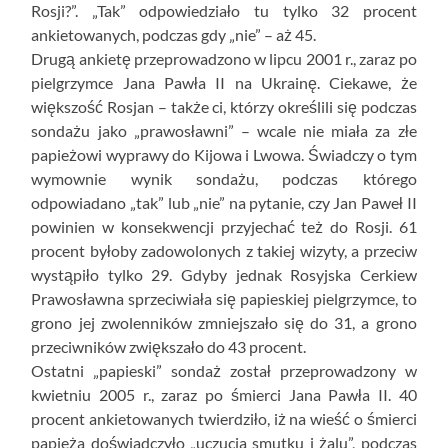
Rosji?”. „Tak” odpowiedziało tu tylko 32 procent
ankietowanych, podczas gdy „nie” – aż 45.
Drugą ankietę przeprowadzono w lipcu 2001 r., zaraz po
pielgrzymce Jana Pawła II na Ukrainę. Ciekawe, że
większość Rosjan – także ci, którzy określili się podczas
sondażu jako „prawosławni” – wcale nie miała za złe
papieżowi wyprawy do Kijowa i Lwowa. Świadczy o tym
wymownie wynik sondażu, podczas którego
odpowiadano „tak” lub „nie” na pytanie, czy Jan Paweł II
powinien w konsekwencji przyjechać też do Rosji. 61
procent byłoby zadowolonych z takiej wizyty, a przeciw
wystąpiło tylko 29. Gdyby jednak Rosyjska Cerkiew
Prawosławna sprzeciwiała się papieskiej pielgrzymce, to
grono jej zwolenników zmniejszało się do 31, a grono
przeciwników zwiększało do 43 procent.
Ostatni „papieski” sondaż został przeprowadzony w
kwietniu 2005 r., zaraz po śmierci Jana Pawła II. 40
procent ankietowanych twierdziło, iż na wieść o śmierci
papieża doświadczyło „uczucia smutku i żalu”, podczas