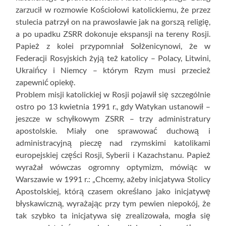
zarzucił w rozmowie Kościołowi katolickiemu, że przez
stulecia patrzył on na prawosławie jak na gorszą religię,
a po upadku ZSRR dokonuje ekspansji na tereny Rosji.
Papież z kolei przypomniał Sołżenicynowi, że w
Federacji Rosyjskich żyją też katolicy – Polacy, Litwini,
Ukraińcy i Niemcy – którym Rzym musi przecież
zapewnić opiekę.
Problem misji katolickiej w Rosji pojawił się szczególnie
ostro po 13 kwietnia 1991 r., gdy Watykan ustanowił –
jeszcze w schyłkowym ZSRR – trzy administratury
apostolskie. Miały one sprawować duchową i
administracyjną pieczę nad rzymskimi katolikami
europejskiej części Rosji, Syberii i Kazachstanu. Papież
wyrażał wówczas ogromny optymizm, mówiąc w
Warszawie w 1991 r.: „Chcemy, ażeby inicjatywa Stolicy
Apostolskiej, którą czasem określano jako inicjatywę
błyskawiczną, wyrażając przy tym pewien niepokój, że
tak szybko ta inicjatywa się zrealizowała, mogła się