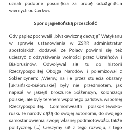
uznali podobne posunięcia za próbę odciągnięcia
wiernych od Cerkwi.
Spór o jagiellońską przeszłość
Gdy papież pochwalił „błyskawiczną decyzję” Watykanu
w sprawie ustanowienia w ZSRR administratur
apostolskich, dodawał, że Polacy powinni się też
ucieszyć z odzyskiwania wolności przez Ukraińców i
Białorusinów. Odwoływał się tu do historii
Rzeczypospolitej Obojga Narodów i polemizował z
Sołżenicynem: „Wiemy, na ile przez stulecia obszary
[ukraińsko-białoruskie] były nie przedmiotem, jak
napisał w jakiejś broszurce Sołżenicyn, kolonizacji
polskiej, ale były terenem wspólnego państwa, wspólnej
Rzeczypospolitej. Commonwealth polsko-litewsko-
ruski. Te narody dążą do swojej autonomii, do swojego
samostanowienia, swojej własnej podmiotowości, także
politycznej. (…) Cieszymy się z tego rozwoju, z tego