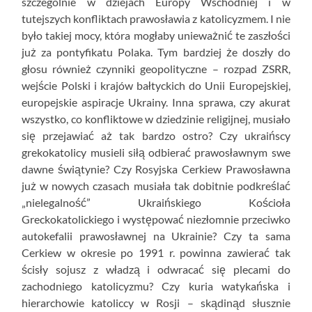
szczególnie w dziejach Europy Wschodniej i w
tutejszych konfliktach prawosławia z katolicyzmem. I nie
było takiej mocy, która mogłaby unieważnić te zaszłości
już za pontyfikatu Polaka. Tym bardziej że doszły do
głosu również czynniki geopolityczne – rozpad ZSRR,
wejście Polski i krajów bałtyckich do Unii Europejskiej,
europejskie aspiracje Ukrainy. Inna sprawa, czy akurat
wszystko, co konfliktowe w dziedzinie religijnej, musiało
się przejawiać aż tak bardzo ostro? Czy ukraińscy
grekokatolicy musieli siłą odbierać prawosławnym swe
dawne świątynie? Czy Rosyjska Cerkiew Prawosławna
już w nowych czasach musiała tak dobitnie podkreślać
„nielegalność” Ukraińskiego Kościoła
Greckokatolickiego i występować niezłomnie przeciwko
autokefalii prawosławnej na Ukrainie? Czy ta sama
Cerkiew w okresie po 1991 r. powinna zawierać tak
ścisły sojusz z władzą i odwracać się plecami do
zachodniego katolicyzmu? Czy kuria watykańska i
hierarchowie katoliccy w Rosji – skądinąd słusznie