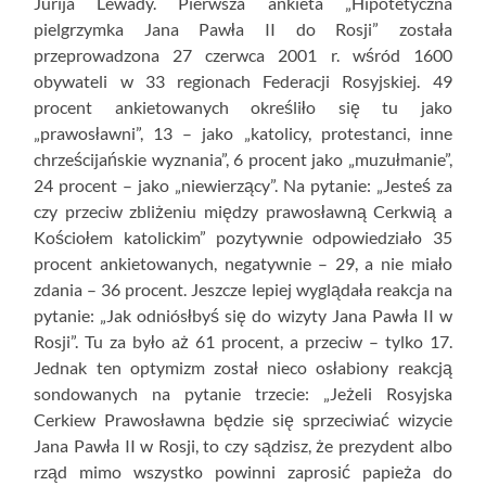
Jurija Lewady. Pierwsza ankieta „Hipotetyczna
pielgrzymka Jana Pawła II do Rosji” została
przeprowadzona 27 czerwca 2001 r. wśród 1600
obywateli w 33 regionach Federacji Rosyjskiej. 49
procent ankietowanych określiło się tu jako
„prawosławni”, 13 – jako „katolicy, protestanci, inne
chrześcijańskie wyznania”, 6 procent jako „muzułmanie”,
24 procent – jako „niewierzący”. Na pytanie: „Jesteś za
czy przeciw zbliżeniu między prawosławną Cerkwią a
Kościołem katolickim” pozytywnie odpowiedziało 35
procent ankietowanych, negatywnie – 29, a nie miało
zdania – 36 procent. Jeszcze lepiej wyglądała reakcja na
pytanie: „Jak odniósłbyś się do wizyty Jana Pawła II w
Rosji”. Tu za było aż 61 procent, a przeciw – tylko 17.
Jednak ten optymizm został nieco osłabiony reakcją
sondowanych na pytanie trzecie: „Jeżeli Rosyjska
Cerkiew Prawosławna będzie się sprzeciwiać wizycie
Jana Pawła II w Rosji, to czy sądzisz, że prezydent albo
rząd mimo wszystko powinni zaprosić papieża do