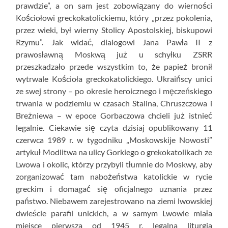
prawdzie”, a on sam jest zobowiązany do wierności
Kościołowi greckokatolickiemu, który „przez pokolenia,
przez wieki, był wierny Stolicy Apostolskiej, biskupowi
Rzymu”. Jak widać, dialogowi Jana Pawła II z
prawosławną Moskwą już u schyłku ZSRR
przeszkadzało przede wszystkim to, że papież bronił
wytrwale Kościoła greckokatolickiego. Ukraińscy unici
ze swej strony – po okresie heroicznego i męczeńskiego
trwania w podziemiu w czasach Stalina, Chruszczowa i
Breżniewa – w epoce Gorbaczowa chcieli już istnieć
legalnie. Ciekawie się czyta dzisiaj opublikowany 11
czerwca 1989 r. w tygodniku „Moskowskije Nowosti”
artykuł Modlitwa na ulicy Gorkiego o grekokatolikach ze
Lwowa i okolic, którzy przybyli tłumnie do Moskwy, aby
zorganizować tam nabożeństwa katolickie w rycie
greckim i domagać się oficjalnego uznania przez
państwo. Niebawem zarejestrowano na ziemi lwowskiej
dwieście parafii unickich, a w samym Lwowie miała
miejsce pierwsza od 1945 r. legalna liturgia