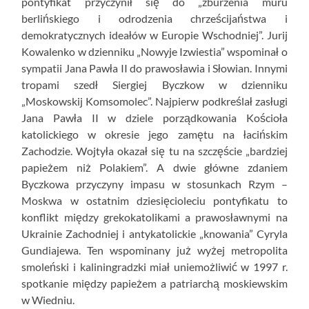
pontyfikat przyczynił się do „zburzenia muru
berlińskiego i odrodzenia chrześcijaństwa i
demokratycznych ideałów w Europie Wschodniej”. Jurij
Kowalenko w dzienniku „Nowyje Izwiestia” wspominał o
sympatii Jana Pawła II do prawosławia i Słowian. Innymi
tropami szedł Siergiej Byczkow w dzienniku
„Moskowskij Komsomolec”. Najpierw podkreślał zasługi
Jana Pawła II w dziele porządkowania Kościoła
katolickiego w okresie jego zamętu na łacińskim
Zachodzie. Wojtyła okazał się tu na szczęście „bardziej
papieżem niż Polakiem”. A dwie główne zdaniem
Byczkowa przyczyny impasu w stosunkach Rzym –
Moskwa w ostatnim dziesięcioleciu pontyfikatu to
konflikt między grekokatolikami a prawosławnymi na
Ukrainie Zachodniej i antykatolickie „knowania” Cyryla
Gundiajewa. Ten wspominany już wyżej metropolita
smoleński i kaliningradzki miał uniemożliwić w 1997 r.
spotkanie między papieżem a patriarchą moskiewskim
w Wiedniu.