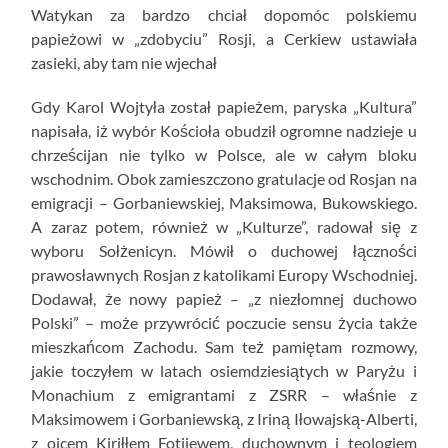
Watykan za bardzo chciał dopomóc polskiemu
papieżowi w „zdobyciu” Rosji, a Cerkiew ustawiała
zasieki, aby tam nie wjechał
Gdy Karol Wojtyła został papieżem, paryska „Kultura”
napisała, iż wybór Kościoła obudził ogromne nadzieje u
chrześcijan nie tylko w Polsce, ale w całym bloku
wschodnim. Obok zamieszczono gratulacje od Rosjan na
emigracji – Gorbaniewskiej, Maksimowa, Bukowskiego.
A zaraz potem, również w „Kulturze”, radował się z
wyboru Sołżenicyn. Mówił o duchowej łączności
prawosławnych Rosjan z katolikami Europy Wschodniej.
Dodawał, że nowy papież – „z niezłomnej duchowo
Polski” – może przywrócić poczucie sensu życia także
mieszkańcom Zachodu. Sam też pamiętam rozmowy,
jakie toczyłem w latach osiemdziesiątych w Paryżu i
Monachium z emigrantami z ZSRR – właśnie z
Maksimowem i Gorbaniewską, z Iriną Iłowajską-Alberti,
z ojcem Kiriłłem Fotijewem, duchownym i teologiem