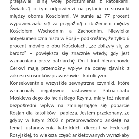
przejawiali silną wolę porozumienia z katolikami.
Świadczą o tym odpowiedzi na pytanie o stosunki
między oboma Kościołami. W sumie aż 77 procent
wypowiedziało się za przyjaźnią i zbliżeniem między
Kościołem Wschodnim a Zachodnim. Niewielka
antyekumeniczna nisza w Rosji – podkreślmy, że tylko 6
procent mówiło o obu Kościołach, „że zbliżyły się za
bardzo” – powiększa się znacznie wtedy, gdy jest
wzmacniana przez patriarchę. On i inni hierarchowie
Cerkwi mają przemożny wpływ na ocenę zjawisk z
zakresu stosunków prawosławie – katolicyzm.
Konsekwentnie wszystkie zewnętrzne czynniki, które
wzmacniały negatywne nastawienie Patriarchatu
Moskiewskiego do łacińskiego Rzymu, miały też niemal
bezpośredni wpływ na zmniejszające się poparcie
Rosjan dla katolików i papieża. Jestem przekonany, że
gdyby w lutym 2002 r. przeprowadzono ankietę na
temat ustanowienia katolickich diecezji w Federacji
Rosyjskiej, to większa część ankietowanych wyraziłaby