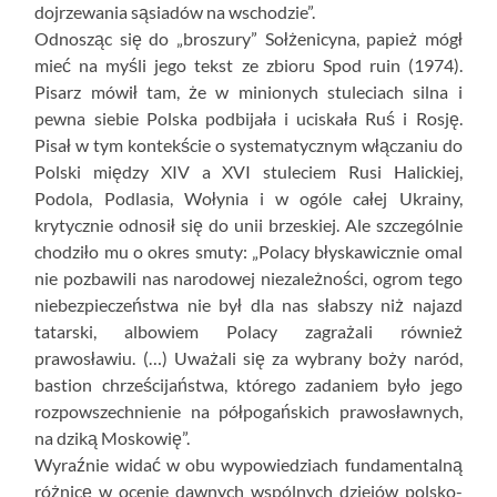
dojrzewania sąsiadów na wschodzie”.
Odnosząc się do „broszury” Sołżenicyna, papież mógł
mieć na myśli jego tekst ze zbioru Spod ruin (1974).
Pisarz mówił tam, że w minionych stuleciach silna i
pewna siebie Polska podbijała i uciskała Ruś i Rosję.
Pisał w tym kontekście o systematycznym włączaniu do
Polski między XIV a XVI stuleciem Rusi Halickiej,
Podola, Podlasia, Wołynia i w ogóle całej Ukrainy,
krytycznie odnosił się do unii brzeskiej. Ale szczególnie
chodziło mu o okres smuty: „Polacy błyskawicznie omal
nie pozbawili nas narodowej niezależności, ogrom tego
niebezpieczeństwa nie był dla nas słabszy niż najazd
tatarski, albowiem Polacy zagrażali również
prawosławiu. (…) Uważali się za wybrany boży naród,
bastion chrześcijaństwa, którego zadaniem było jego
rozpowszechnienie na półpogańskich prawosławnych,
na dziką Moskowię”.
Wyraźnie widać w obu wypowiedziach fundamentalną
różnicę w ocenie dawnych wspólnych dziejów polsko-