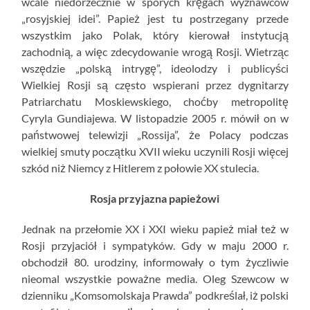
wcale niedorzecznie w sporych kręgach wyznawców
„rosyjskiej idei”. Papież jest tu postrzegany przede
wszystkim jako Polak, który kierował instytucją
zachodnią, a więc zdecydowanie wrogą Rosji. Wietrząc
wszędzie „polską intrygę”, ideolodzy i publicyści
Wielkiej Rosji są często wspierani przez dygnitarzy
Patriarchatu Moskiewskiego, choćby metropolitę
Cyryla Gundiajewa. W listopadzie 2005 r. mówił on w
państwowej telewizji „Rossija”, że Polacy podczas
wielkiej smuty początku XVII wieku uczynili Rosji więcej
szkód niż Niemcy z Hitlerem z połowie XX stulecia.
Rosja przyjazna papieżowi
Jednak na przełomie XX i XXI wieku papież miał też w
Rosji przyjaciół i sympatyków. Gdy w maju 2000 r.
obchodził 80. urodziny, informowały o tym życzliwie
nieomal wszystkie poważne media. Oleg Szewcow w
dzienniku „Komsomolskaja Prawda” podkreślał, iż polski