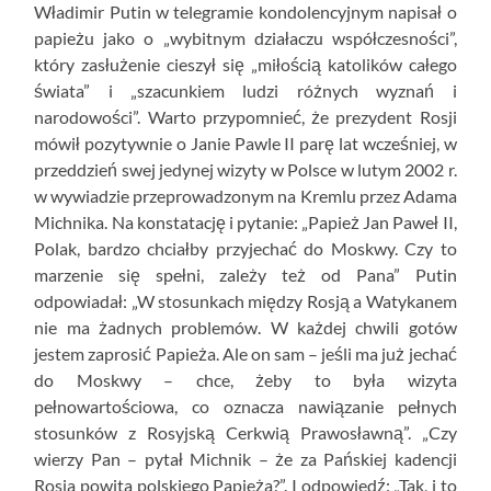
Władimir Putin w telegramie kondolencyjnym napisał o
papieżu jako o „wybitnym działaczu współczesności”,
który zasłużenie cieszył się „miłością katolików całego
świata” i „szacunkiem ludzi różnych wyznań i
narodowości”. Warto przypomnieć, że prezydent Rosji
mówił pozytywnie o Janie Pawle II parę lat wcześniej, w
przeddzień swej jedynej wizyty w Polsce w lutym 2002 r.
w wywiadzie przeprowadzonym na Kremlu przez Adama
Michnika. Na konstatację i pytanie: „Papież Jan Paweł II,
Polak, bardzo chciałby przyjechać do Moskwy. Czy to
marzenie się spełni, zależy też od Pana” Putin
odpowiadał: „W stosunkach między Rosją a Watykanem
nie ma żadnych problemów. W każdej chwili gotów
jestem zaprosić Papieża. Ale on sam – jeśli ma już jechać
do Moskwy – chce, żeby to była wizyta
pełnowartościowa, co oznacza nawiązanie pełnych
stosunków z Rosyjską Cerkwią Prawosławną”. „Czy
wierzy Pan – pytał Michnik – że za Pańskiej kadencji
Rosja powita polskiego Papieża?”. I odpowiedź: „Tak, i to