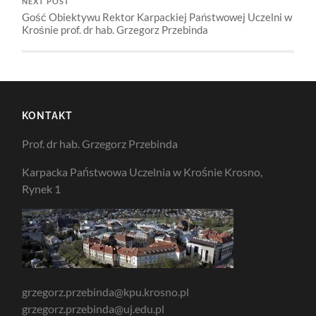
NEXT POST
Gość Obiektywu Rektor Karpackiej Państwowej Uczelni w
Krośnie prof. dr hab. Grzegorz Przebinda
KONTAKT
Prof. dr hab. Grzegorz Przebinda
Karpacka Państwowa Uczelnia w Krośnie Krosno,
Rynek 1
grzegorz.przebinda@kpu.krosno.pl
grzegorz.przebinda@uj.edu.pl