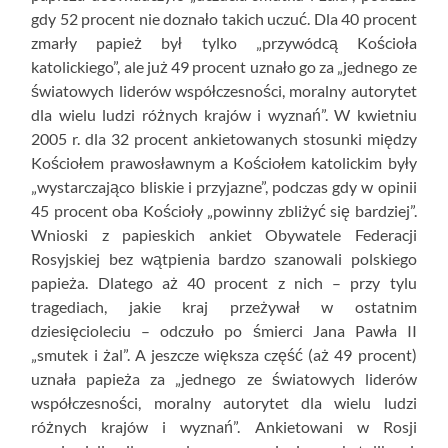
gdy 52 procent nie doznało takich uczuć. Dla 40 procent
zmarły papież był tylko „przywódcą Kościoła
katolickiego”, ale już 49 procent uznało go za „jednego ze
światowych liderów współczesności, moralny autorytet
dla wielu ludzi różnych krajów i wyznań”. W kwietniu
2005 r. dla 32 procent ankietowanych stosunki między
Kościołem prawosławnym a Kościołem katolickim były
„wystarczająco bliskie i przyjazne”, podczas gdy w opinii
45 procent oba Kościoły „powinny zbliżyć się bardziej”.
Wnioski z papieskich ankiet Obywatele Federacji
Rosyjskiej bez wątpienia bardzo szanowali polskiego
papieża. Dlatego aż 40 procent z nich – przy tylu
tragediach, jakie kraj przeżywał w ostatnim
dziesięcioleciu – odczuło po śmierci Jana Pawła II
„smutek i żal”. A jeszcze większa część (aż 49 procent)
uznała papieża za „jednego ze światowych liderów
współczesności, moralny autorytet dla wielu ludzi
różnych krajów i wyznań”. Ankietowani w Rosji