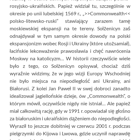
rosyjsko-ukraińskich. Papież widział tu, szczególnie w
okresie po unii lubelskiej 1569 r., „>>Commonwealth<<
polsko-litewsko-ruski” stawiający zarazem tamę
moskiewskiej ekspansji na te tereny. Sołżenicyn zaś
odnajdywał w tym samym okresie dowody na polski
ekspansjonizm wobec Rosji i Ukrainy (które utożsamiał),
łacińskie lekceważenie prawosławia i chęć nawrócenia
Moskwy na katolicyzm… W historii rzeczywiście wiele
było z tego, co Sołżenicyn opisywał, chociaż dziś
wyraźnie widzimy, że w jego wizji Europy Wschodniej
nie było miejsca na niepodległość ani Ukrainy, ani
Białorusi. Z kolei Jan Paweł II w swej dobroci zanadto
idealizował jagiellońskie dzieje, ów „Commonwealth”, o
którym mówił, oczywiście nigdy nie istniał… Ale papież
miał całkowitą rację, gdy w 1991 r. opowiadał się głośno
za białoruskim i ukraińskim dążeniem do niepodległości.
Wyraził to jeszcze dobitniej w czerwcu 2001 r. podczas
pielgrzymki do Kijowa i Lwowa, gdzie uczynił naprawdę