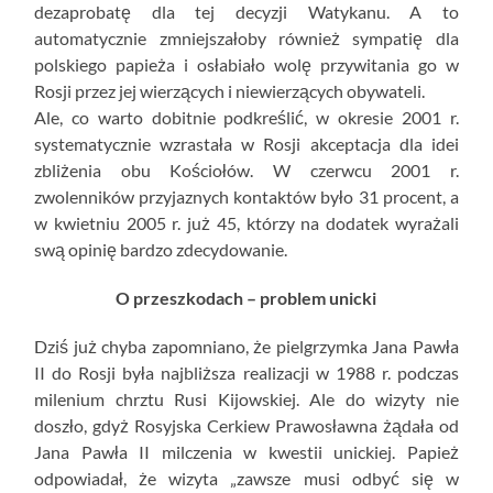
dezaprobatę dla tej decyzji Watykanu. A to
automatycznie zmniejszałoby również sympatię dla
polskiego papieża i osłabiało wolę przywitania go w
Rosji przez jej wierzących i niewierzących obywateli.
Ale, co warto dobitnie podkreślić, w okresie 2001 r.
systematycznie wzrastała w Rosji akceptacja dla idei
zbliżenia obu Kościołów. W czerwcu 2001 r.
zwolenników przyjaznych kontaktów było 31 procent, a
w kwietniu 2005 r. już 45, którzy na dodatek wyrażali
swą opinię bardzo zdecydowanie.
O przeszkodach – problem unicki
Dziś już chyba zapomniano, że pielgrzymka Jana Pawła
II do Rosji była najbliższa realizacji w 1988 r. podczas
milenium chrztu Rusi Kijowskiej. Ale do wizyty nie
doszło, gdyż Rosyjska Cerkiew Prawosławna żądała od
Jana Pawła II milczenia w kwestii unickiej. Papież
odpowiadał, że wizyta „zawsze musi odbyć się w