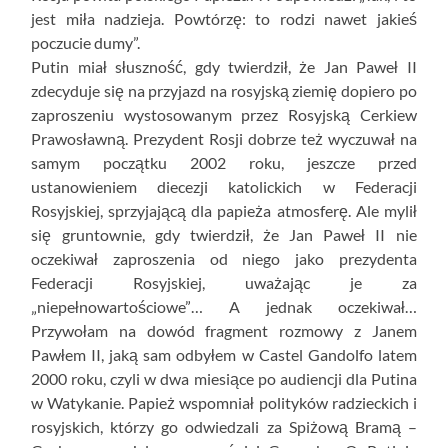
jest miła nadzieja. Powtórzę: to rodzi nawet jakieś
poczucie dumy”.
Putin miał słuszność, gdy twierdził, że Jan Paweł II
zdecyduje się na przyjazd na rosyjską ziemię dopiero po
zaproszeniu wystosowanym przez Rosyjską Cerkiew
Prawosławną. Prezydent Rosji dobrze też wyczuwał na
samym początku 2002 roku, jeszcze przed
ustanowieniem diecezji katolickich w Federacji
Rosyjskiej, sprzyjającą dla papieża atmosferę. Ale mylił
się gruntownie, gdy twierdził, że Jan Paweł II nie
oczekiwał zaproszenia od niego jako prezydenta
Federacji Rosyjskiej, uważając je za
„niepełnowartościowe”… A jednak oczekiwał…
Przywołam na dowód fragment rozmowy z Janem
Pawłem II, jaką sam odbyłem w Castel Gandolfo latem
2000 roku, czyli w dwa miesiące po audiencji dla Putina
w Watykanie. Papież wspomniał polityków radzieckich i
rosyjskich, którzy go odwiedzali za Spiżową Bramą –